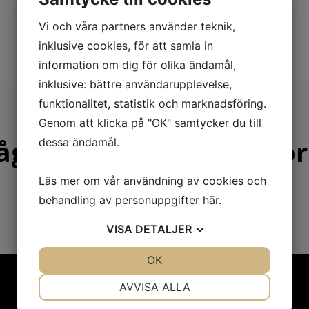
kta oss för vidare information.
Vi och våra partners använder teknik,
inklusive cookies, för att samla in
information om dig för olika ändamål,
inklusive: bättre användarupplevelse,
funktionalitet, statistik och marknadsföring.
Genom att klicka på "OK" samtycker du till
ågra av våra leverantör
dessa ändamål.
Läs mer om vår användning av cookies och
behandling av personuppgifter
här
.
VISA
DETALJER
JA
NEJ
OK
JA
NEJ
NÖDVÄNDIG
INSTÄLLNINGAR
AVVISA ALLA
JA
NEJ
JA
NEJ