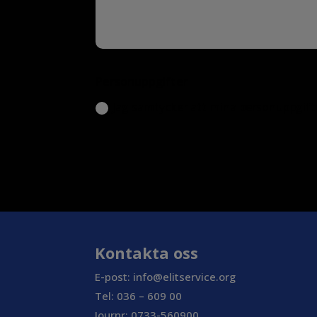
Personuppgifter
Jag samtycker att mina personuppgifte
Kontakta oss
E-post:
info@elitservice.org
Tel: 036 – 609 00
Journr: 0733-560900