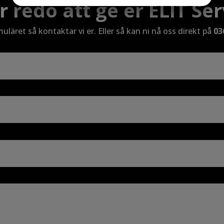
r redo att ge er ELIT Se
MARKNADSFÖRING
STATISTIK
rmuläret så kontaktar vi er. Eller så kan ni nå oss direkt på
03