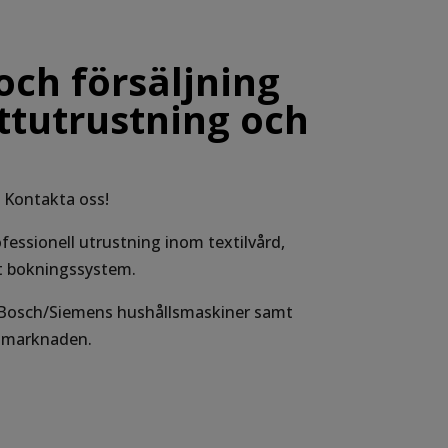
och försäljning
ättutrustning och
? Kontakta oss!
fessionell utrustning inom textilvård,
 bokningssystem.
av Bosch/Siemens hushållsmaskiner samt
å marknaden.
Vi löser transporter åt